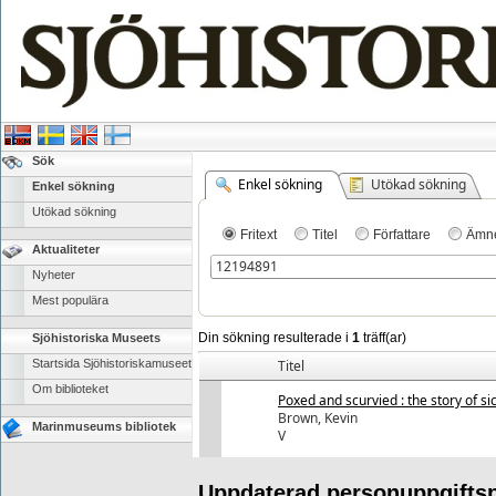
Sök
Enkel sökning
Utökad sökning
Enkel sökning
Utökad sökning
Fritext
Titel
Författare
Ämn
Aktualiteter
Nyheter
Mest populära
Din sökning resulterade i
1
träff(ar)
Sjöhistoriska Museets
Startsida Sjöhistoriskamuseet
Titel
Om biblioteket
Poxed and scurvied : the story of s
Brown, Kevin
Marinmuseums bibliotek
V
Uppdaterad personuppgiftsp