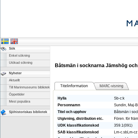
Sök
Enkel sökning
Utökad sökning
Båtsmän i socknarna Jämshög och 
Nyheter
Aktuellt
Titelinformation
MARC-visning
Till Marinmuseums bibliotek
Öppettider
Hylla
Sb-c:k
Mest populära
Personnamn
Sundin, Maj-Br
Titel och upphov
Båtsmän i soc
Sjöhistoriskas bibliotek
Utgivning, distribution etc.
Fören. för fr
UDK klassifikationskod
359.1(091)
SAB klassifikationskod
Lm-c.sb
Lm-cz