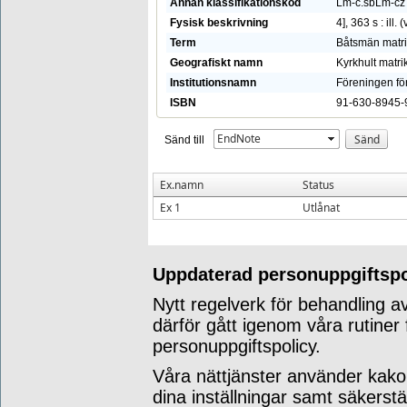
Annan klassifikationskod
Lm-c.sb
Lm-cz
Fysisk beskrivning
4], 363 s : ill. 
Term
Båtsmän matri
Geografiskt namn
Kyrkhult matri
Institutionsnamn
Föreningen fö
ISBN
91-630-8945-9
EndNote
Sänd till
Ex.namn
Status
Ex 1
Utlånat
Uppdaterad personuppgiftspo
Nytt regelverk för behandling a
därför gått igenom våra rutiner
personuppgiftspolicy.
Våra nättjänster använder kako
dina inställningar samt säkerst